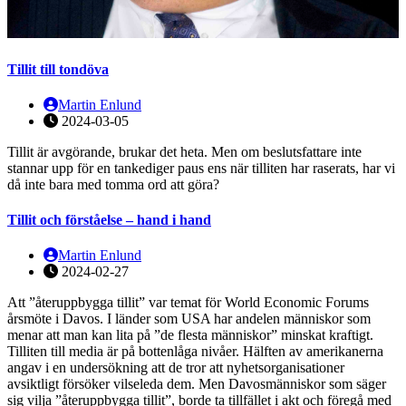
Tillit till tondöva
Martin Enlund
2024-03-05
Tillit är avgörande, brukar det heta. Men om beslutsfattare inte
stannar upp för en tankediger paus ens när tilliten har raserats, har vi
då inte bara med tomma ord att göra?
Tillit och förståelse – hand i hand
Martin Enlund
2024-02-27
Att ”återuppbygga tillit” var temat för World Economic Forums
årsmöte i Davos. I länder som USA har andelen människor som
menar att man kan lita på ”de flesta människor” minskat kraftigt.
Tilliten till media är på bottenlåga nivåer. Hälften av amerikanerna
angav i en undersökning att de tror att nyhetsorganisationer
avsiktligt försöker vilseleda dem. Men Davosmänniskor som säger
sig vilja ”återuppbygga tillit”, borde ta tillfället i akt och föregå med