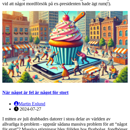
vid att något mordförsök på ex-presidenten hade ägt rum(!).
När något är fel är något för stort
Martin Enlund
2024-07-27
I mitten av juli drabbades datorer i stora delar av världen av
allvarliga it-problem - uppstår sådana massiva problem för att “något
för stort”? Massiva störningar blev följden hos flygbolag, fondbörser