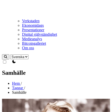
Verkstaden
Ekonomidags
Presentationer
Digital självständighet
Medieanalys
Bitcoingalleriet
Om oss
theme switcher
Samhälle
Hem
/
Taggar
/
Samhälle