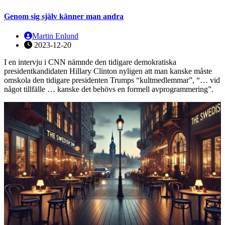
Genom sig själv känner man andra
Martin Enlund
2023-12-20
I en intervju i CNN nämnde den tidigare demokratiska
presidentkandidaten Hillary Clinton nyligen att man kanske måste
omskola den tidigare presidenten Trumps “kultmedlemmar”, “… vid
något tillfälle … kanske det behövs en formell avprogrammering”.