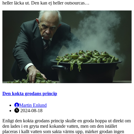
heller läcka ut. Den kan ej heller outsourcas…
Den kokta grodans princip
Martin Enlund
2024-08-18
Enligt den kokta grodans princip skulle en groda hoppa ut direkt om
den lades i en gryta med kokande vatten, men om den istället
placeras i kallt vatten som sakta värms upp, märker grodan ingen