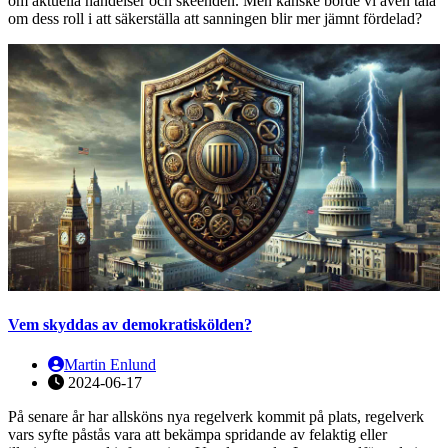
om aktuella händelser och skeenden. Men kanske borde vi även tala
om dess roll i att säkerställa att sanningen blir mer jämnt fördelad?
Vem skyddas av demokratiskölden?
Martin Enlund
2024-06-17
På senare år har allsköns nya regelverk kommit på plats, regelverk
vars syfte påstås vara att bekämpa spridande av felaktig eller