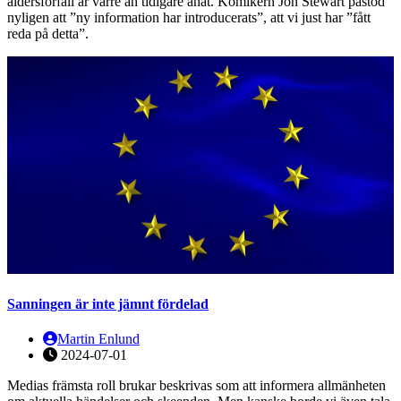
åldersförfall är värre än tidigare anat. Komikern Jon Stewart påstod
nyligen att ”ny information har introducerats”, att vi just har ”fått
reda på detta”.
Sanningen är inte jämnt fördelad
Martin Enlund
2024-07-01
Medias främsta roll brukar beskrivas som att informera allmänheten