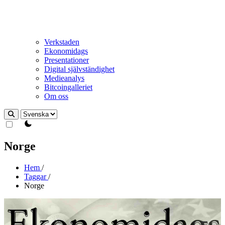
Verkstaden
Ekonomidags
Presentationer
Digital självständighet
Medieanalys
Bitcoingalleriet
Om oss
theme switcher
Norge
Hem
/
Taggar
/
Norge