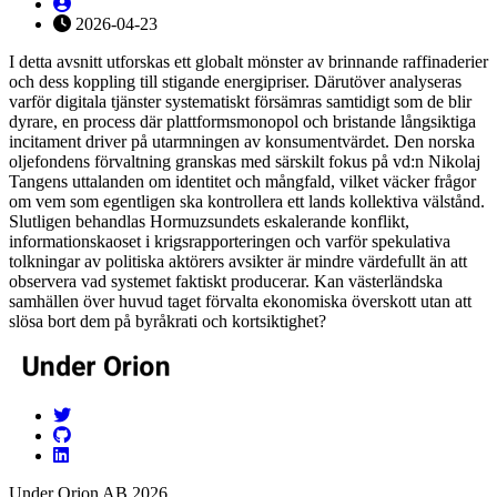
2026-04-23
I detta avsnitt utforskas ett globalt mönster av brinnande raffinaderier
och dess koppling till stigande energipriser. Därutöver analyseras
varför digitala tjänster systematiskt försämras samtidigt som de blir
dyrare, en process där plattformsmonopol och bristande långsiktiga
incitament driver på utarmningen av konsumentvärdet. Den norska
oljefondens förvaltning granskas med särskilt fokus på vd:n Nikolaj
Tangens uttalanden om identitet och mångfald, vilket väcker frågor
om vem som egentligen ska kontrollera ett lands kollektiva välstånd.
Slutligen behandlas Hormuzsundets eskalerande konflikt,
informationskaoset i krigsrapporteringen och varför spekulativa
tolkningar av politiska aktörers avsikter är mindre värdefullt än att
observera vad systemet faktiskt producerar. Kan västerländska
samhällen över huvud taget förvalta ekonomiska överskott utan att
slösa bort dem på byråkrati och kortsiktighet?
Under Orion AB 2026