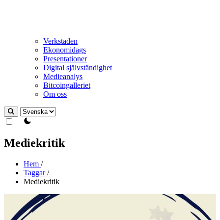
Verkstaden
Ekonomidags
Presentationer
Digital självständighet
Medieanalys
Bitcoingalleriet
Om oss
theme switcher
Mediekritik
Hem
/
Taggar
/
Mediekritik