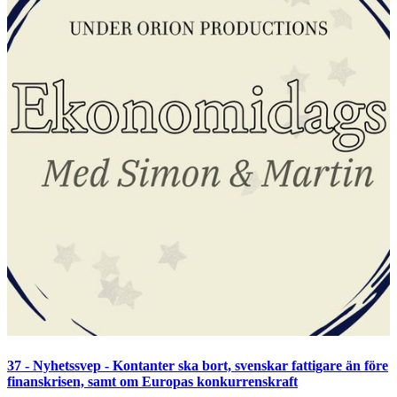
37 - Nyhetssvep - Kontanter ska bort, svenskar fattigare än före
finanskrisen, samt om Europas konkurrenskraft