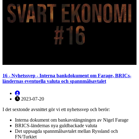
16 - Nyhetssvep - Interna bankdokument om Farage, BRICs-
ländernas eventuella valuta och spannmålsavtalet
2023-07-20
I det sextonde avsnittet gör vi ett nyhetssvep och berör:
Interna dokument om bankavstängningen av Nigel Farage
BRICS-ländernas nya guldbackade valuta
Det uppsagda spannmålsavtalet mellan Ryssland och
FN/Turkiet