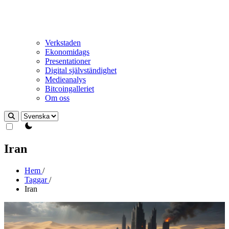
Verkstaden
Ekonomidags
Presentationer
Digital självständighet
Medieanalys
Bitcoingalleriet
Om oss
theme switcher
Iran
Hem
/
Taggar
/
Iran