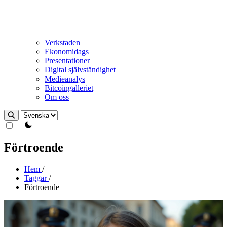
Verkstaden
Ekonomidags
Presentationer
Digital självständighet
Medieanalys
Bitcoingalleriet
Om oss
theme switcher
Förtroende
Hem
/
Taggar
/
Förtroende