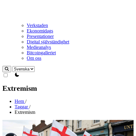
Verkstaden
Ekonomidags
Presentationer
Digital självständighet
Medieanalys
Bitcoingalleriet
Om oss
theme switcher
Extremism
Hem
/
Taggar
/
Extremism