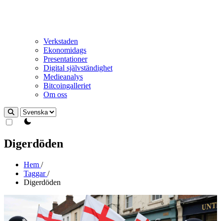
Verkstaden
Ekonomidags
Presentationer
Digital självständighet
Medieanalys
Bitcoingalleriet
Om oss
theme switcher
Digerdöden
Hem
/
Taggar
/
Digerdöden