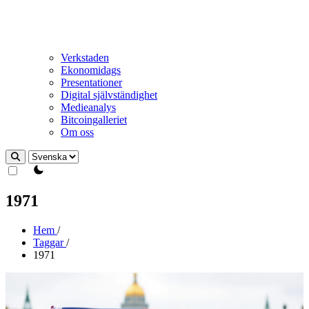
Verkstaden
Ekonomidags
Presentationer
Digital självständighet
Medieanalys
Bitcoingalleriet
Om oss
theme switcher
1971
Hem
/
Taggar
/
1971